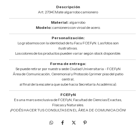
Descripción
Art. 2734 | Mate algarrobo camionero
...........................................................................................................................................
Material:
algarrobo
Modelo:
camionero con viroal de acero.
...........................................................................................................................................
Personalización:
Lo grabamos con la identidad de tu Facu FCEFyN. Las fotos son
ilustrativas.
Los colores de los productos pueden variar según stock disponible.
...........................................................................................................................................
Forma de entrega:
Se puede retirar por nuestra sede Ciudad Universitaria - FCEFyN
Área de Comunicación, Ceremonial y Protocolo (primer piso del patio
central,
al final de la escalera que sube hacia Secretaría Académica).
...........................................................................................................................................
FCEFyN
Es una marca exclusiva de FCEFyN, Facultad de Ciencias Exactas,
Físicas y Naturales.
¡PODÉS HACER TUS CONSULTAS EN EL ÁREA DE COMUNICACIÓN!