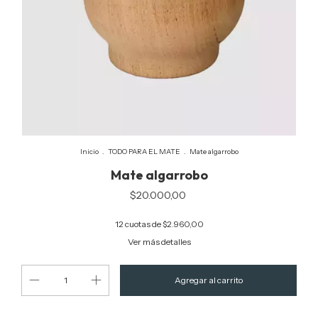
Inicio
.
TODO PARA EL MATE
.
Mate algarrobo
Mate algarrobo
$20.000,00
12
cuotas de
$2.960,00
Ver más detalles